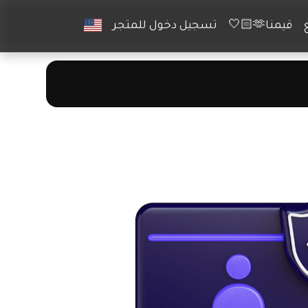
قيمنا🫶🏻🤍
تسجيل دخول للمتجر